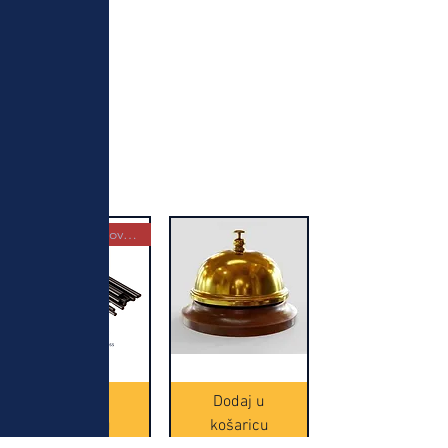
Najbolja kupovina
Crne
Zvono
Frappe
zlatne
slamke
boje
Dodaj u
Dodaj u
-
(20465)
500
košaricu
košaricu
komada
(16391)