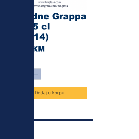
Ariadne Grappa
- 13.5 cl
(95514)
Cijena
1,45 КМ
Količina
*
Dodaj u korpu