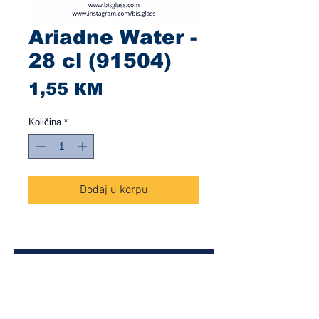
Ariadne Water -
28 cl (91504)
Cijena
1,55 КМ
Količina
*
Dodaj u korpu