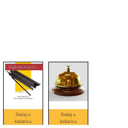
Najbolja kupovina
Crne
Zvono
Frappe
zlatne
slamke
boje
Dodaj u
Dodaj u
-
(20465)
500
košaricu
košaricu
komada
(16391)