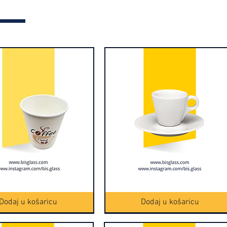
Brzi pregled
Šolja
Brzi pregled
za
espresso
Dodaj u košaricu
Dodaj u košaricu
6/1
(16150-
1)