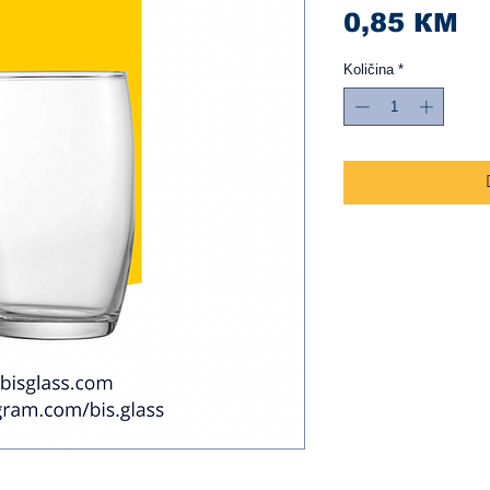
Ci
0,85 КМ
Količina
*