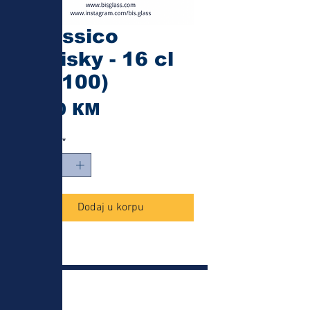
Classico
Whisky - 16 cl
(94100)
Cijena
1,10 КМ
Količina
*
Dodaj u korpu