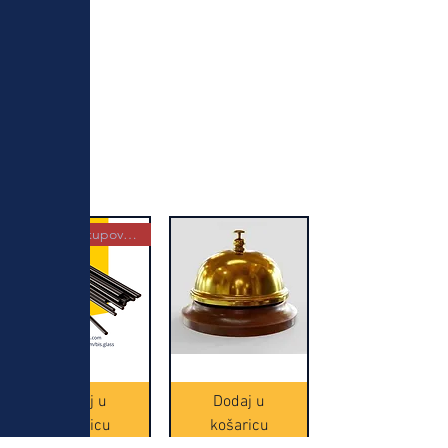
Najbolja kupovina
Crne
Zvono
Frappe
zlatne
slamke
boje
Dodaj u
Dodaj u
-
(20465)
500
košaricu
košaricu
komada
(16391)