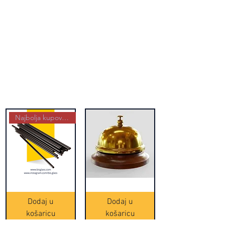
Najbolja kupovina
Crne
Zvono
Frappe
zlatne
slamke
boje
Dodaj u
Dodaj u
-
(20465)
500
košaricu
košaricu
komada
(16391)