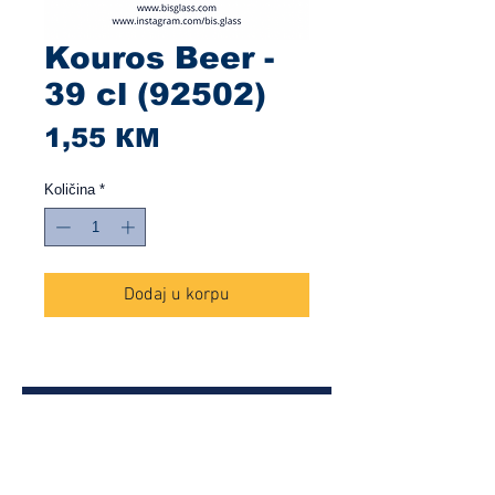
Kouros Beer -
39 cl (92502)
Cijena
1,55 КМ
Količina
*
Dodaj u korpu