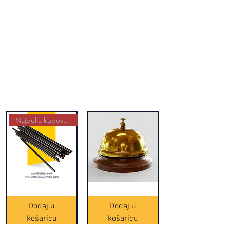
Najbolja kupovina
Crne
Zvono
Frappe
zlatne
slamke
boje
Dodaj u
Dodaj u
-
(20465)
500
košaricu
košaricu
komada
(16391)