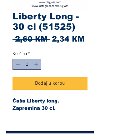
Liberty Long -
30 cl (51525)
Redovna
Cijena
 2,60 КМ 
2,34 КМ
cijena
s
Količina
*
popustom
Dodaj u korpu
Čaša Liberty long.
Zapremina 30 cl.