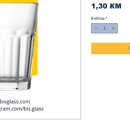
Ci
1,30 КМ
Količina
*