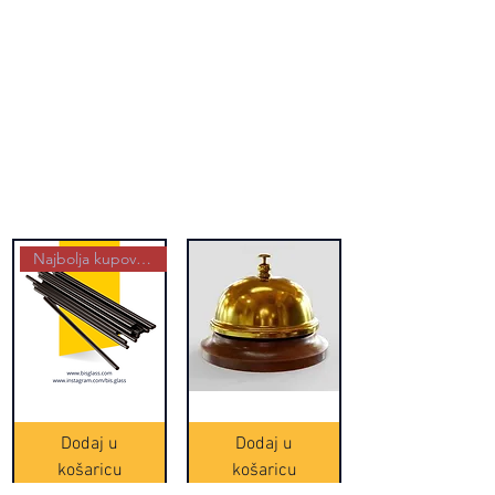
Najbolja kupovina
Crne
Zvono
Frappe
zlatne
slamke
boje
Dodaj u
Dodaj u
-
(20465)
500
košaricu
košaricu
komada
(16391)