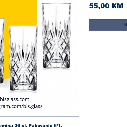
C
55,00 КМ
N
emina 36 cl. Pakovanje 6/1.