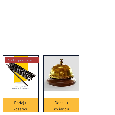
Najbolja kupovina
Crne
Zvono
Frappe
zlatne
slamke
boje
Dodaj u
Dodaj u
-
(20465)
500
košaricu
košaricu
komada
(16391)