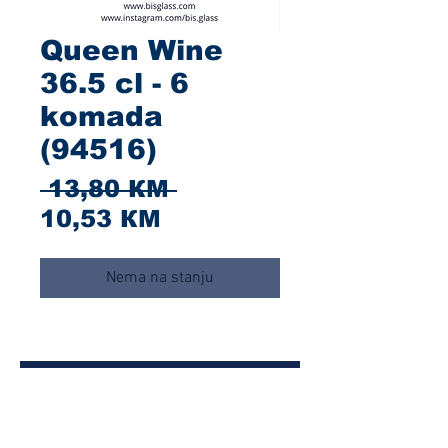
Queen Wine
36.5 cl - 6
komada
(94516)
Redovna
 13,80 КМ 
Cijena
cijena
10,53 КМ
s
popustom
Nema na stanju