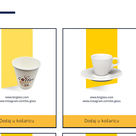
Brzi pregled
Šolja
Brzi pregled
za
espresso
Dodaj u košaricu
Dodaj u košaricu
6/1
(16150-
1)