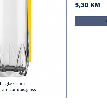
Ci
5,30 КМ
N