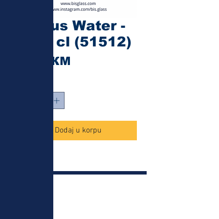
Status Water -
25.5 cl (51512)
Cijena
2,10 КМ
Količina
*
Dodaj u korpu