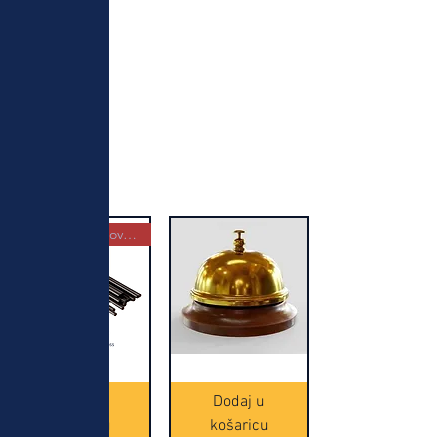
Najbolja kupovina
Crne
Zvono
Frappe
zlatne
slamke
boje
Dodaj u
Dodaj u
-
(20465)
500
košaricu
košaricu
komada
(16391)