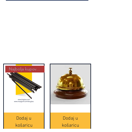
Najbolja kupovina
Crne
Zvono
Frappe
zlatne
slamke
boje
Dodaj u
Dodaj u
-
(20465)
500
košaricu
košaricu
komada
(16391)