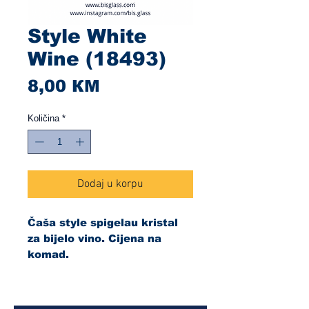
Style White
Wine (18493)
Cijena
8,00 КМ
Količina
*
Dodaj u korpu
Čaša style spigelau kristal
za bijelo vino. Cijena na
komad.