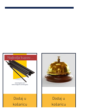
Najbolja kupovina
Crne
Zvono
Frappe
zlatne
slamke
boje
Dodaj u
Dodaj u
-
(20465)
500
košaricu
košaricu
komada
(16391)