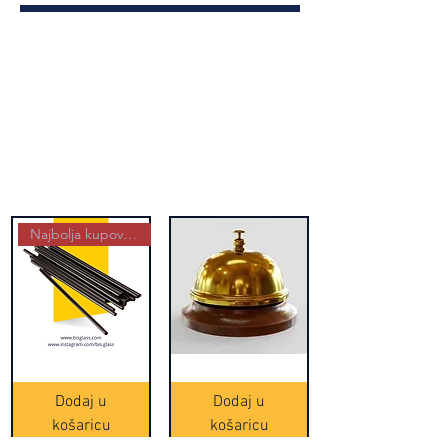
Najbolja kupovina
Crne
Zvono
Frappe
zlatne
slamke
boje
Dodaj u
Dodaj u
-
(20465)
500
košaricu
košaricu
komada
(16391)