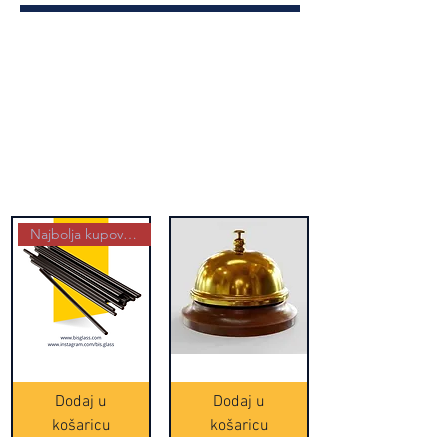
Najbolja kupovina
Crne
Zvono
Frappe
zlatne
slamke
boje
Dodaj u
Dodaj u
-
(20465)
500
košaricu
košaricu
komada
(16391)