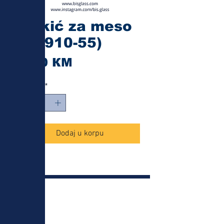
Čekić za meso
(16910-55)
Cijena
9,40 КМ
Količina
*
Dodaj u korpu