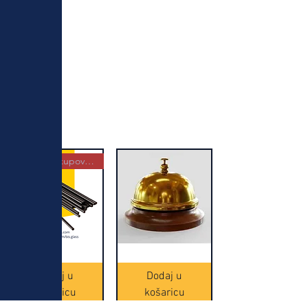
Najbolja kupovina
Crne
Zvono
Frappe
zlatne
slamke
boje
Dodaj u
Dodaj u
-
(20465)
500
košaricu
košaricu
komada
(16391)