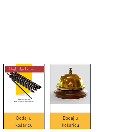
Najbolja kupovina
Crne
Zvono
Frappe
zlatne
slamke
boje
Dodaj u
Dodaj u
-
(20465)
500
košaricu
košaricu
komada
(16391)