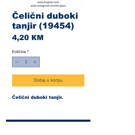
Čelični duboki
tanjir (19454)
Cijena
4,20 КМ
Količina
*
Dodaj u korpu
Čelični duboki tanjir.