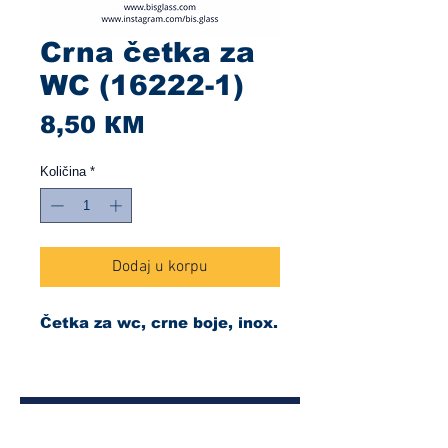
Crna četka za
WC (16222-1)
Cijena
8,50 КМ
Količina
*
Dodaj u korpu
Četka za wc, crne boje, inox.