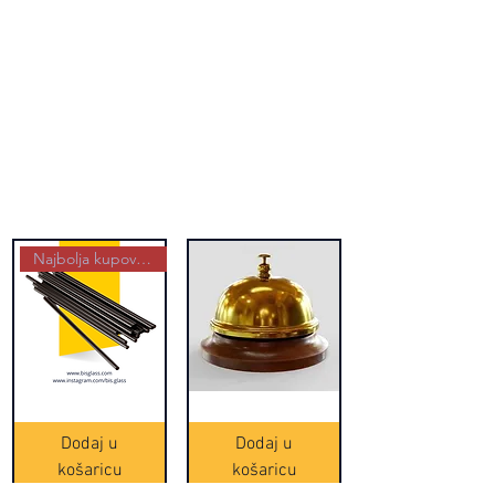
Najbolja kupovina
Crne
Zvono
Frappe
zlatne
slamke
boje
Dodaj u
Dodaj u
-
(20465)
500
košaricu
košaricu
komada
(16391)