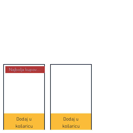
Najbolja kupovina
Crne
Zvono
Frappe
zlatne
slamke
boje
Dodaj u
Dodaj u
-
(20465)
500
košaricu
košaricu
komada
(16391)