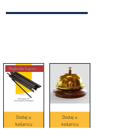
Najbolja kupovina
Crne
Zvono
Frappe
zlatne
slamke
boje
Dodaj u
Dodaj u
-
(20465)
500
košaricu
košaricu
komada
(16391)