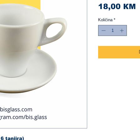
C
18,00 КМ
Količina
*
6 tanjira)