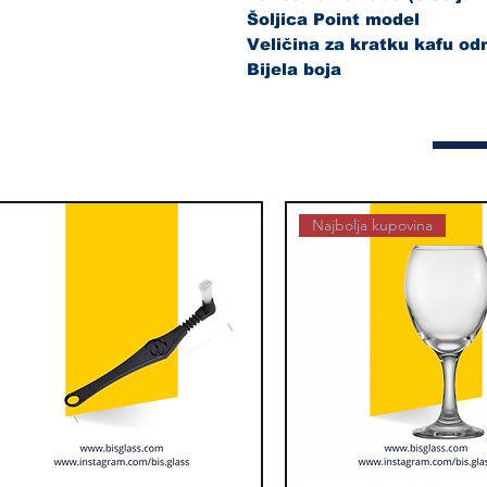
Šoljica Point model
Veličina za kratku kafu o
Bijela boja
Najbolja kupovina