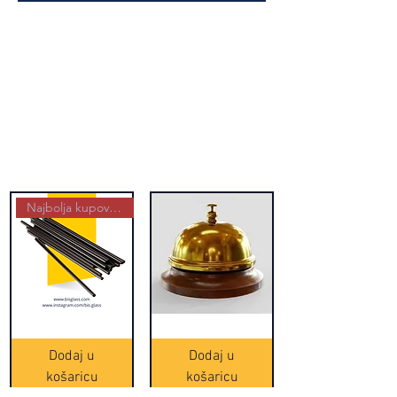
Najbolja kupovina
Crne
Zvono
Frappe
zlatne
slamke
boje
Dodaj u
Dodaj u
-
(20465)
500
košaricu
košaricu
komada
(16391)