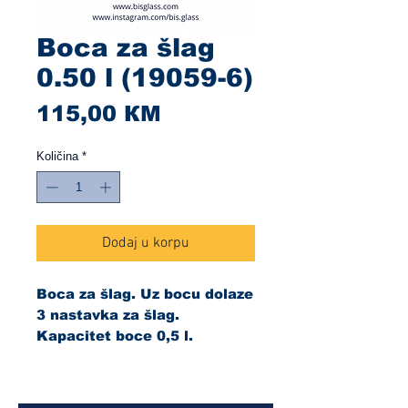
Boca za šlag
0.50 l (19059-6)
Cijena
115,00 КМ
Količina
*
Dodaj u korpu
Boca za šlag. Uz bocu dolaze
3 nastavka za šlag.
Kapacitet boce 0,5 l.