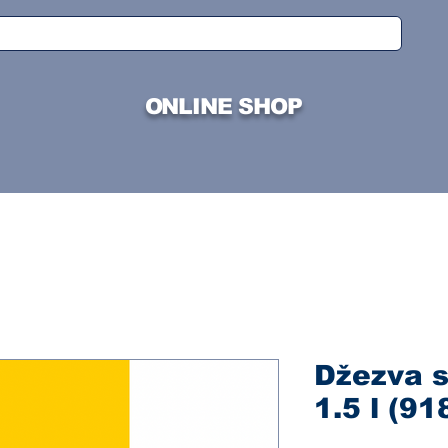
ONLINE SHOP
Džezva s
1.5 l (91