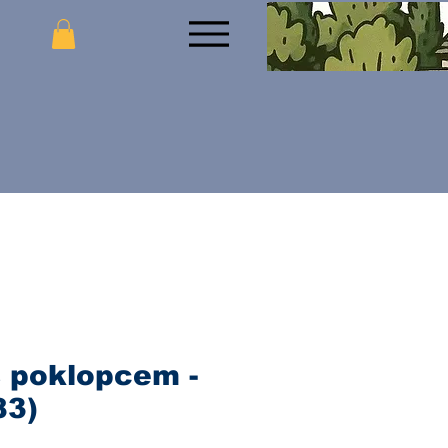
 poklopcem -
83)