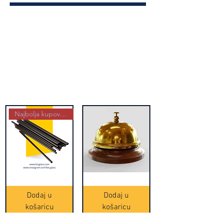
Najbolja kupovina
Crne
Zvono
Frappe
zlatne
slamke
boje
Dodaj u
Dodaj u
-
(20465)
500
košaricu
košaricu
komada
(16391)