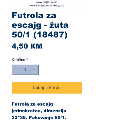
Futrola za
escajg - žuta
50/1 (18487)
Cijena
4,50 КМ
Količina
*
Dodaj u korpu
Futrola za escajg
jednokratna, dimenzija
32*38. Pakovanje 50/1.