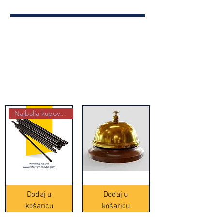
Najbolja kupovina
Crne
Zvono
Frappe
zlatne
slamke
boje
Dodaj u
Dodaj u
-
(20465)
500
košaricu
košaricu
komada
(16391)