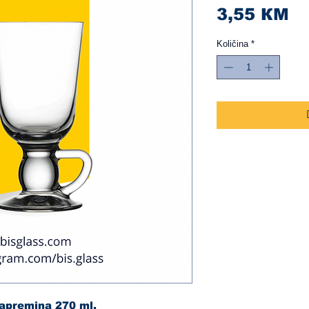
Ci
3,55 КМ
Količina
*
 Zapremina 270 ml.