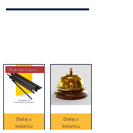
Najbolja kupovina
Crne
Zvono
Frappe
zlatne
slamke
boje
Dodaj u
Dodaj u
-
(20465)
500
košaricu
košaricu
komada
(16391)