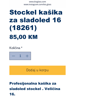
Stockel kašika
za sladoled 16
(18261)
Cijena
85,00 КМ
Količina
*
Dodaj u korpu
Profesijonalna kašika za
sladoled stockel . Veličina
16.