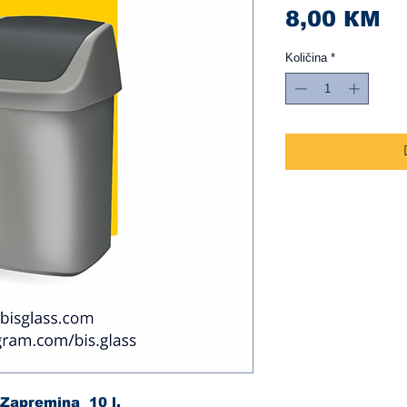
Ci
8,00 КМ
Količina
*
 Zapremina 10 l.