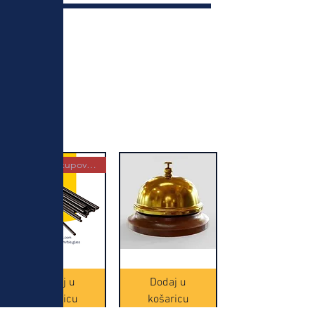
Najbolja kupovina
Crne
Zvono
Frappe
zlatne
slamke
boje
Dodaj u
Dodaj u
-
(20465)
500
košaricu
košaricu
komada
(16391)