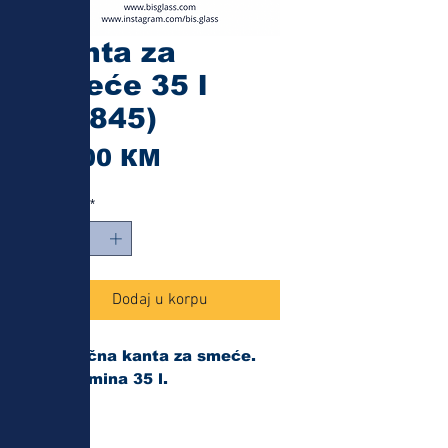
Kanta za
smeće 35 l
(15845)
Cijena
21,00 КМ
Količina
*
Dodaj u korpu
Plastična kanta za smeće.
Zapremina 35 l.