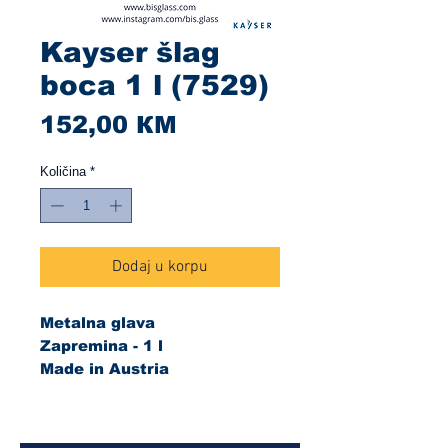
Kayser šlag
boca 1 l (7529)
Cijena
152,00 КМ
Količina
*
Dodaj u korpu
Metalna glava
Zapremina - 1 l
Made in Austria