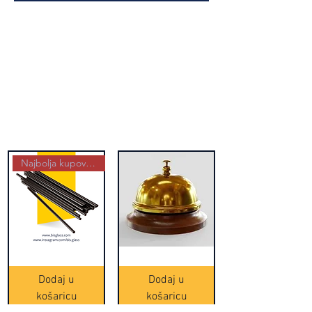
Najbolja kupovina
Crne
Zvono
Frappe
zlatne
slamke
boje
Dodaj u
Dodaj u
-
(20465)
500
košaricu
košaricu
komada
(16391)