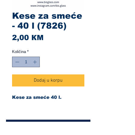
Kese za smeće
- 40 l (7826)
Cijena
2,00 КМ
Količina
*
Dodaj u korpu
Kese za smeće 40 l.