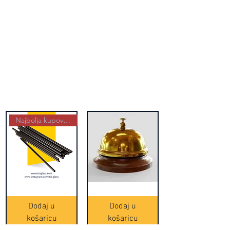
Najbolja kupovina
Crne
Zvono
Frappe
zlatne
slamke
boje
Dodaj u
Dodaj u
-
(20465)
500
košaricu
košaricu
komada
(16391)