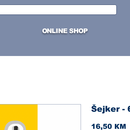
ONLINE SHOP
Šejker -
C
16,50 КМ