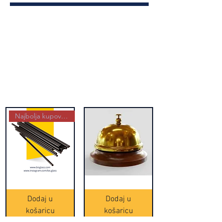
Najbolja kupovina
Crne
Zvono
Frappe
zlatne
slamke
boje
Dodaj u
Dodaj u
-
(20465)
500
košaricu
košaricu
komada
(16391)