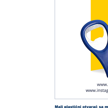
Mali plastični otvarač sa