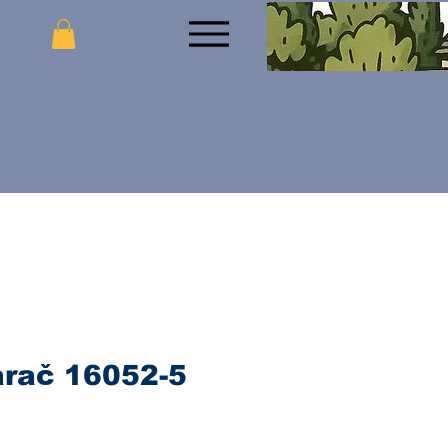
arač 16052-5
jena