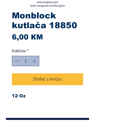
Monblock
kutlača 18850
Cijena
6,00 КМ
Količina
*
Dodaj u korpu
12 Oz