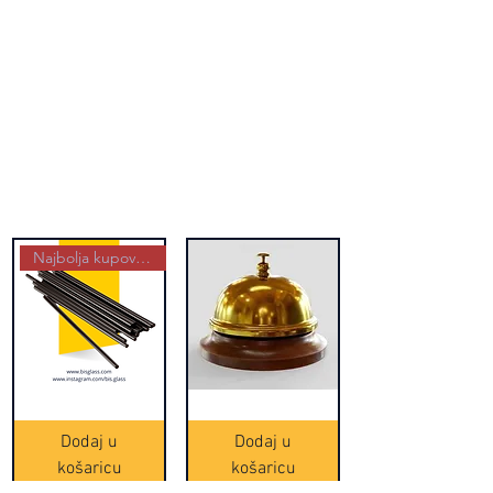
Najbolja kupovina
Crne
Zvono
Frappe
zlatne
slamke
boje
Dodaj u
Dodaj u
-
(20465)
500
košaricu
košaricu
komada
(16391)