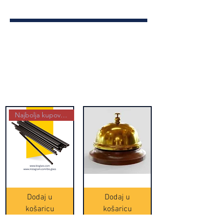
Najbolja kupovina
Crne
Zvono
Frappe
zlatne
slamke
boje
Dodaj u
Dodaj u
-
(20465)
500
košaricu
košaricu
komada
(16391)