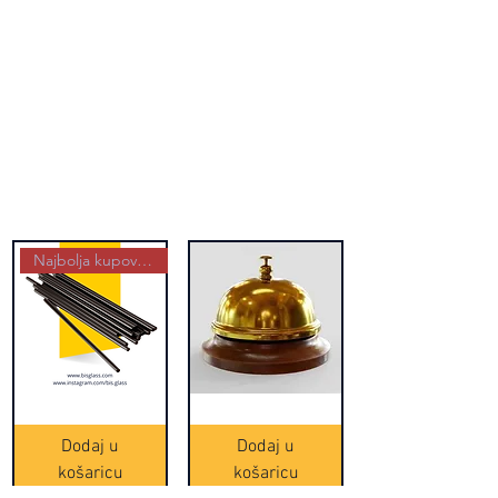
Najbolja kupovina
Crne
Zvono
Frappe
zlatne
slamke
boje
Dodaj u
Dodaj u
-
(20465)
500
košaricu
košaricu
komada
(16391)