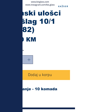
Plinski ulošci
za šlag 10/1
(8082)
Cijena
7,80 КМ
Količina
*
Dodaj u korpu
Pakovanje - 10 komada