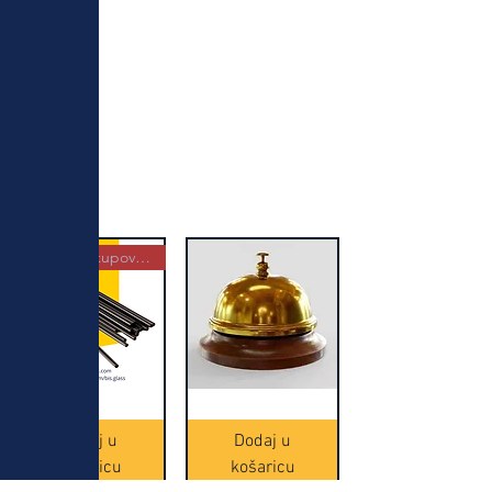
Najbolja kupovina
Crne
Zvono
Frappe
zlatne
slamke
boje
Dodaj u
Dodaj u
-
(20465)
500
košaricu
košaricu
komada
(16391)