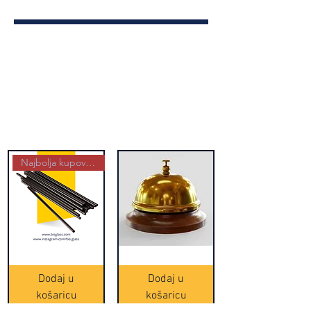
Najbolja kupovina
Crne
Zvono
Frappe
zlatne
slamke
boje
Dodaj u
Dodaj u
-
(20465)
500
košaricu
košaricu
komada
(16391)