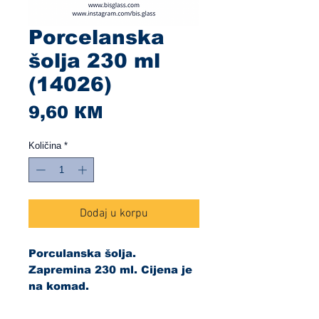
Porcelanska
šolja 230 ml
(14026)
Cijena
9,60 КМ
Količina
*
Dodaj u korpu
Porculanska šolja.
Zapremina 230 ml. Cijena je
na komad.