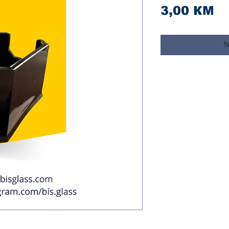
Ci
3,00 КМ
N