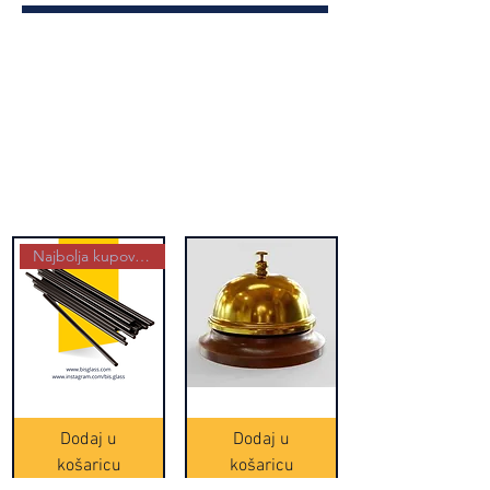
Najbolja kupovina
Crne
Zvono
Frappe
zlatne
slamke
boje
Dodaj u
Dodaj u
-
(20465)
500
košaricu
košaricu
komada
(16391)