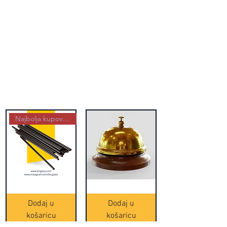
Najbolja kupovina
Crne
Zvono
Frappe
zlatne
slamke
boje
Dodaj u
Dodaj u
-
(20465)
500
košaricu
košaricu
komada
(16391)