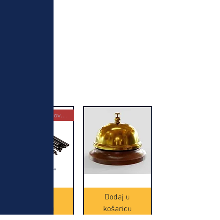
Najbolja kupovina
Crne
Zvono
Frappe
zlatne
slamke
boje
Dodaj u
Dodaj u
-
(20465)
500
košaricu
košaricu
komada
(16391)