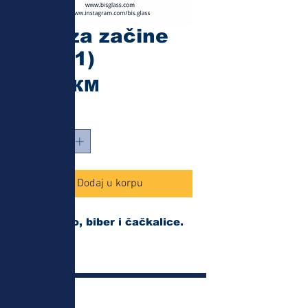
Set za začine
(2841)
Cijena
9,00 КМ
Količina
*
Dodaj u korpu
Set za so, biber i čačkalice.