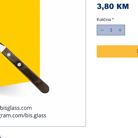
Ci
3,80 КМ
Količina
*
.