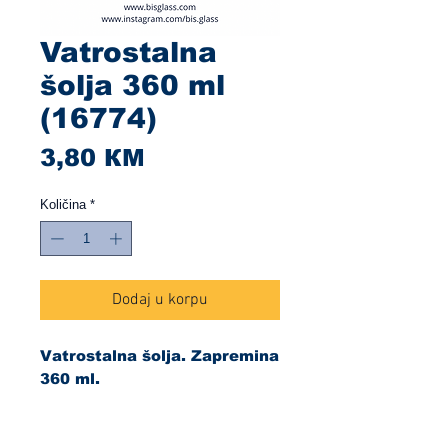
Vatrostalna
šolja 360 ml
(16774)
Cijena
3,80 КМ
Količina
*
Dodaj u korpu
Vatrostalna šolja. Zapremina
360 ml.