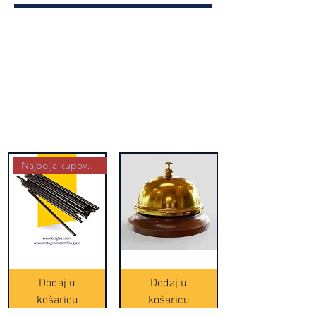
Najbolja kupovina
Crne
Zvono
Frappe
zlatne
slamke
boje
Dodaj u
Dodaj u
-
(20465)
500
košaricu
košaricu
komada
(16391)