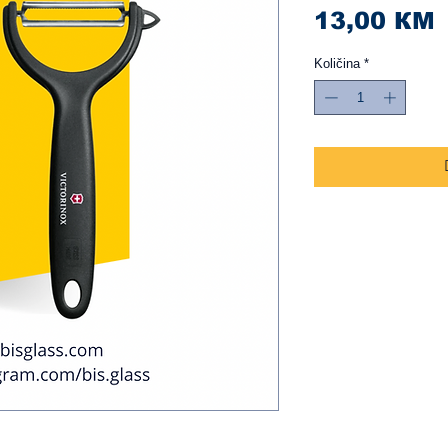
C
13,00 КМ
Količina
*