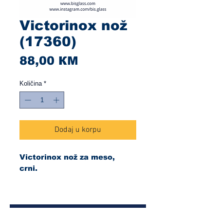
Victorinox nož
(17360)
Cijena
88,00 КМ
Količina
*
Dodaj u korpu
Victorinox nož za meso,
crni.