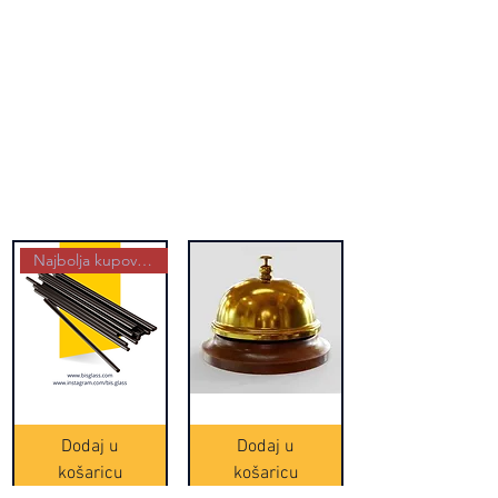
Najbolja kupovina
Crne
Zvono
Frappe
zlatne
slamke
boje
Dodaj u
Dodaj u
-
(20465)
500
košaricu
košaricu
komada
(16391)