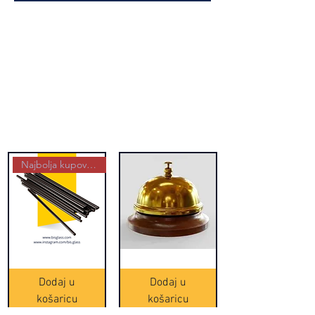
Najbolja kupovina
Crne
Zvono
Frappe
zlatne
slamke
boje
Dodaj u
Dodaj u
-
(20465)
500
košaricu
košaricu
komada
(16391)