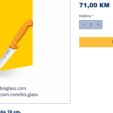
C
71,00 КМ
Količina
*
zija 18 cm.